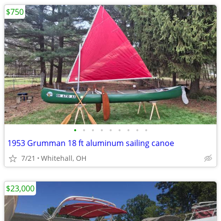
$750
•
•
•
•
•
•
•
•
•
1953 Grumman 18 ft aluminum sailing canoe
7/21
Whitehall, OH
$23,000