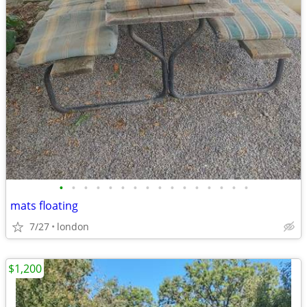
•
•
•
•
•
•
•
•
•
•
•
•
•
•
•
•
mats floating
7/27
london
$1,200