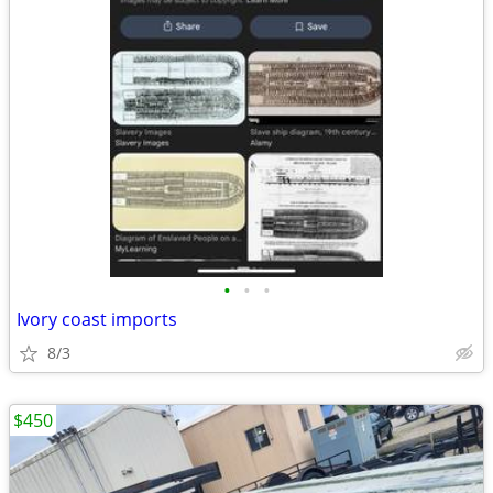
•
•
•
Ivory coast imports
8/3
$450