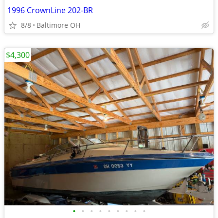
1996 CrownLine 202-BR
8/8
Baltimore OH
$4,300
•
•
•
•
•
•
•
•
•