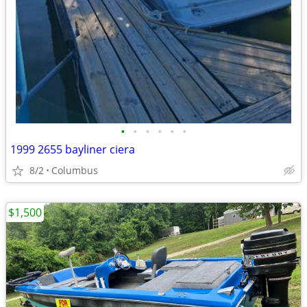
•
•
•
•
•
•
1999 2655 bayliner ciera
8/2
Columbus
$1,500