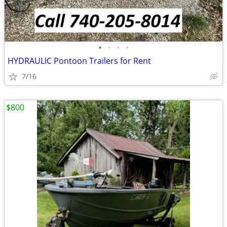
•
•
•
•
HYDRAULIC Pontoon Trailers for Rent
7/16
$800