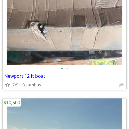
•
•
Newport 12 ft boat
7/5
Columbus
$10,500