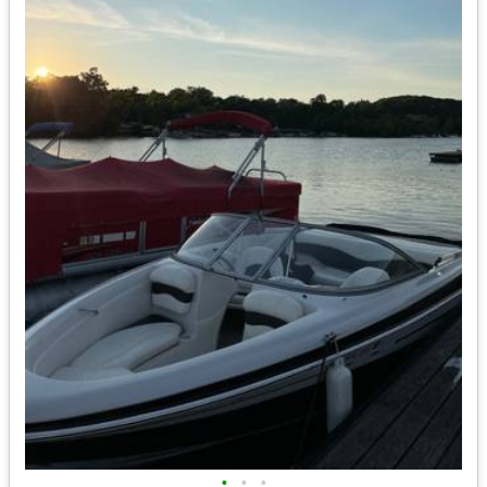
•
•
•