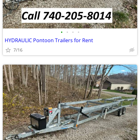
•
•
•
•
HYDRAULIC Pontoon Trailers for Rent
7/16