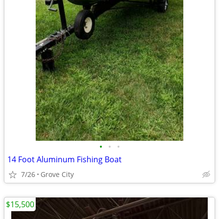
•
•
•
14 Foot Aluminum Fishing Boat
7/26
Grove City
$15,500