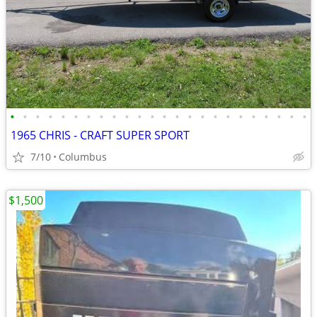
•
•
•
•
•
•
•
•
•
•
•
•
•
•
•
•
•
•
•
•
•
•
•
•
1965 CHRIS - CRAFT SUPER SPORT
7/10
Columbus
$1,500