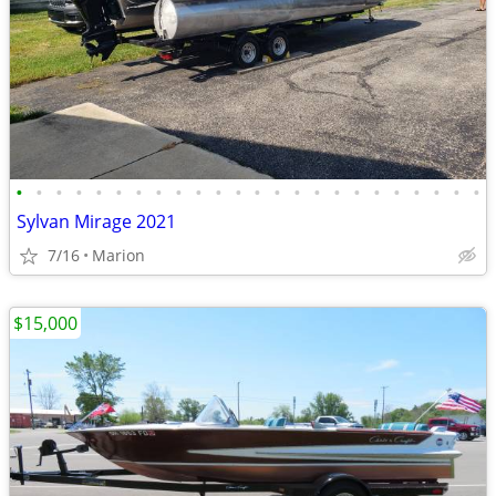
•
•
•
•
•
•
•
•
•
•
•
•
•
•
•
•
•
•
•
•
•
•
•
•
Sylvan Mirage 2021
7/16
Marion
$15,000