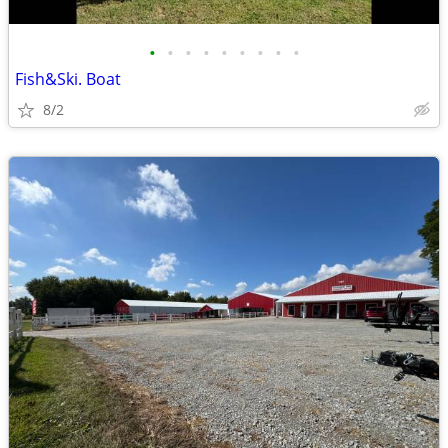
•
•
•
•
•
•
•
•
•
Fish&Ski. Boat
8/2