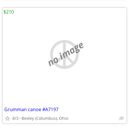
$210
no image
Grumman canoe #A7197
8/3
Bexley (Columbus), Ohio