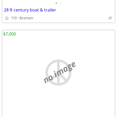
•
•
28 ft century boat & trailer
7/9
Bremen
$7,000
no image