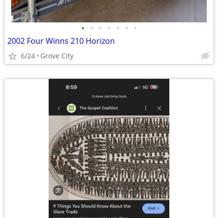
•
•
•
•
•
•
•
2002 Four Winns 210 Horizon
6/24
Grove City