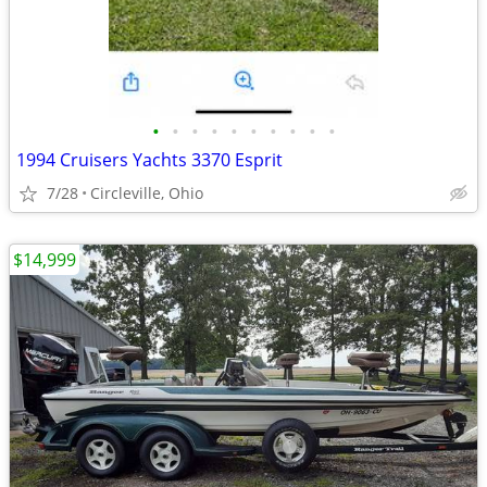
•
•
•
•
•
•
•
•
•
•
1994 Cruisers Yachts 3370 Esprit
7/28
Circleville, Ohio
$14,999