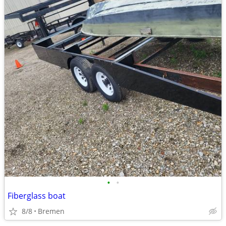
•
•
Fiberglass boat
8/8
Bremen