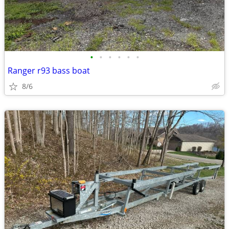
•
•
•
•
•
•
Ranger r93 bass boat
8/6