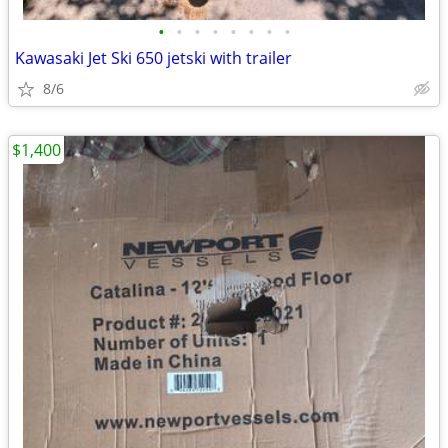
•
•
•
•
•
•
•
•
Kawasaki Jet Ski 650 jetski with trailer
8/6
$1,400