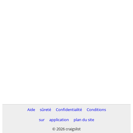
Aide
sûreté
Confidentialité
Conditions
sur
application
plan du site
© 2026 craigslist