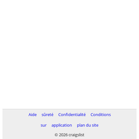
Aide
sûreté
Confidentialité
Conditions
sur
application
plan du site
© 2026 craigslist