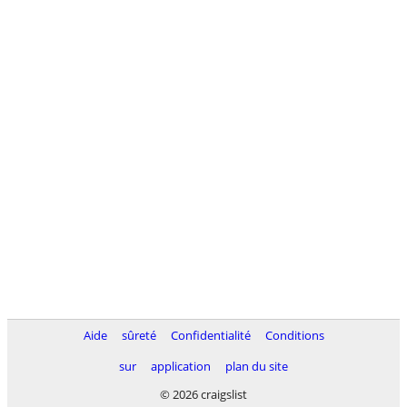
Aide
sûreté
Confidentialité
Conditions
sur
application
plan du site
© 2026 craigslist