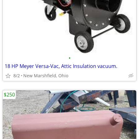
•
18 HP Meyer Versa-Vac, Attic Insulation vacuum.
8/2
New Marshfield, Ohio
$250