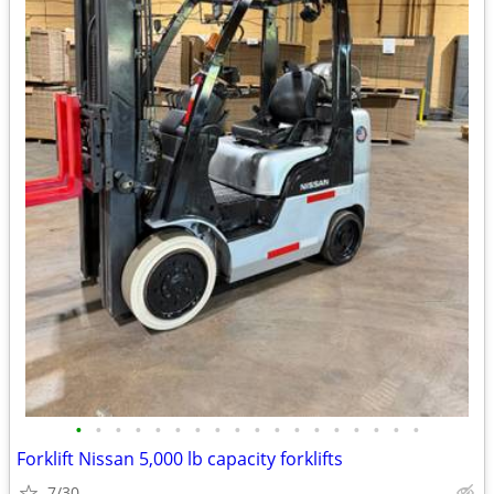
•
•
•
•
•
•
•
•
•
•
•
•
•
•
•
•
•
•
Forklift Nissan 5,000 lb capacity forklifts
7/30