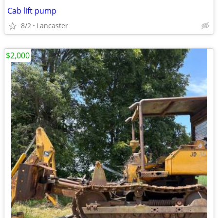
Cab lift pump
8/2
Lancaster
$2,000