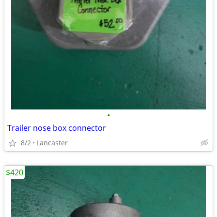
•
Trailer nose box connector
8/2
Lancaster
$420