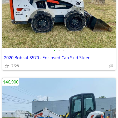
•
•
•
2020 Bobcat S570 - Enclosed Cab Skid Steer
7/28
$46,900