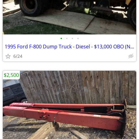
•
•
•
•
1995 Ford F-800 Dump Truck - Diesel - $13,000 OBO (No CDL Required)
6/24
$2,500