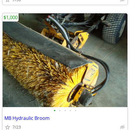
$1,000
•
•
•
•
•
MB Hydraulic Broom
7/23