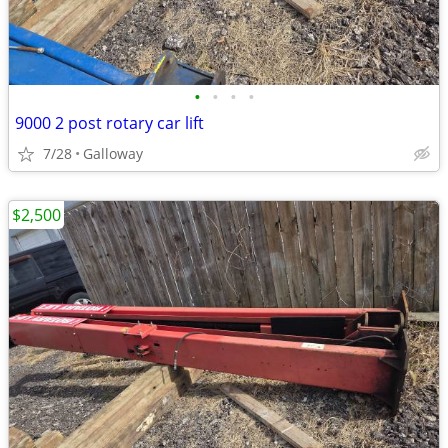
•
•
•
•
9000 2 post rotary car lift
7/28
Galloway
$2,500