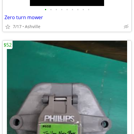
•
•
•
•
•
•
•
•
•
Zero turn mower
7/17
Ashville
$52