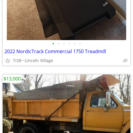
•
•
•
•
•
•
2022 NordicTrack Commercial 1750 Treadmill
7/28
Lincoln Village
$13,000