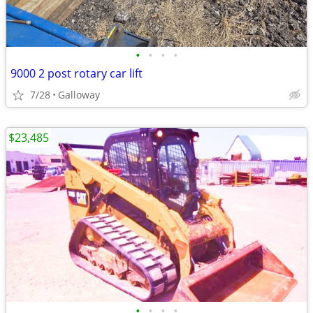
•
•
•
•
9000 2 post rotary car lift
7/28
Galloway
$23,485
•
•
•
•