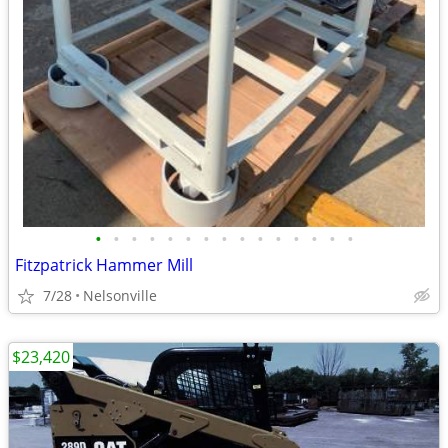
•
•
•
•
•
•
•
•
•
•
•
•
•
•
•
Fitzpatrick Hammer Mill
7/28
Nelsonville
$23,420