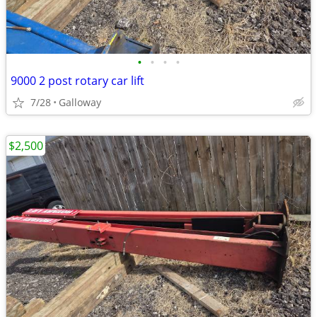
•
•
•
•
9000 2 post rotary car lift
7/28
Galloway
$2,500