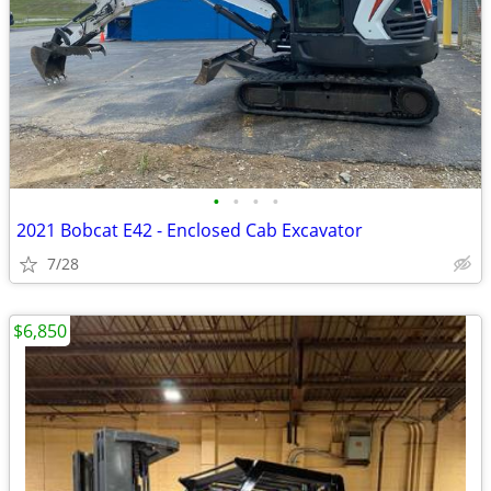
•
•
•
•
2021 Bobcat E42 - Enclosed Cab Excavator
7/28
$6,850