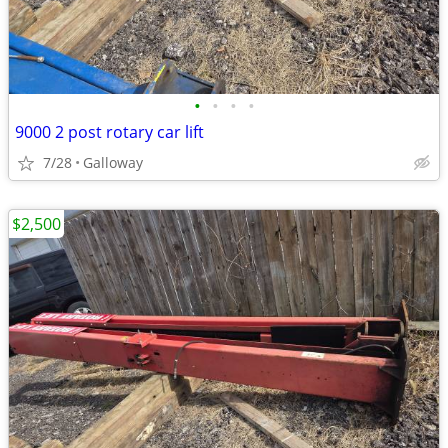
•
•
•
•
9000 2 post rotary car lift
7/28
Galloway
$2,500