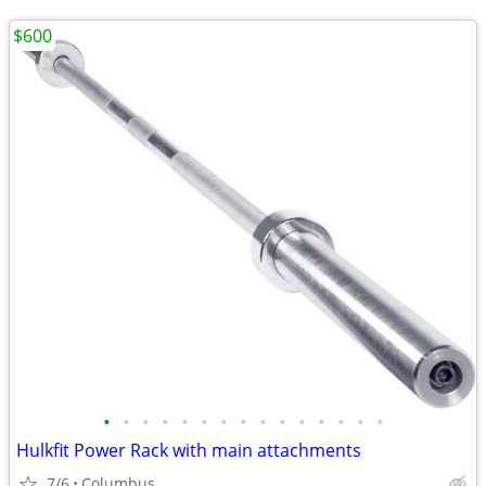
$600
•
•
•
•
•
•
•
•
•
•
•
•
•
•
•
Hulkfit Power Rack with main attachments
7/6
Columbus