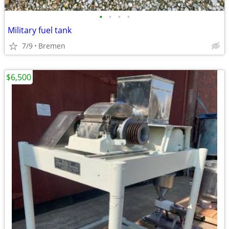
•
•
•
•
Military fuel tank
7/9
Bremen
$6,500