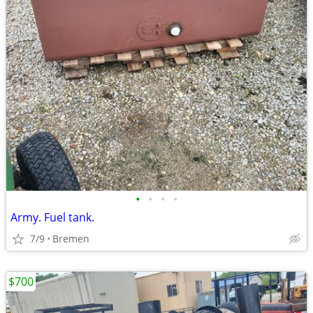
•
•
•
•
Army. Fuel tank.
7/9
Bremen
$700