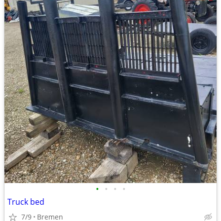
•
•
•
•
Truck bed
7/9
Bremen