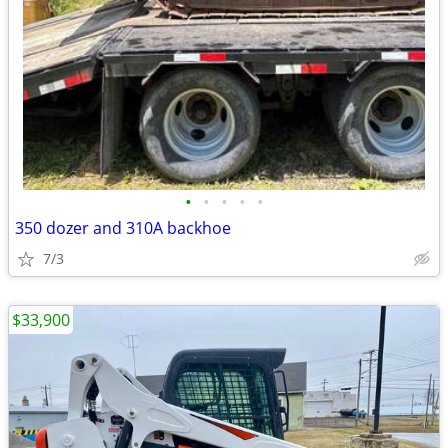
•
•
•
•
•
350 dozer and 310A backhoe
7/3
$33,900