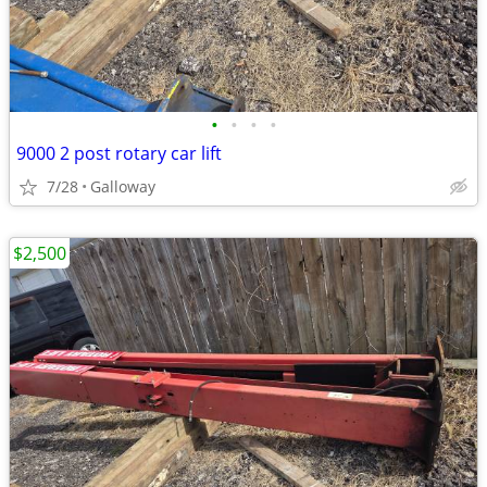
•
•
•
•
9000 2 post rotary car lift
7/28
Galloway
$2,500