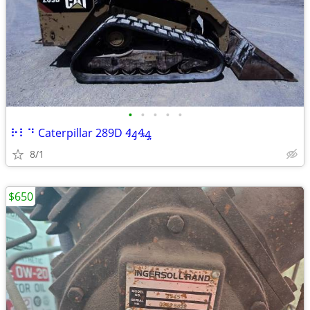
•
•
•
•
•
⠗⠇⠙ Caterpillar 289D ꜬꜭꜮꜯ
8/1
$650