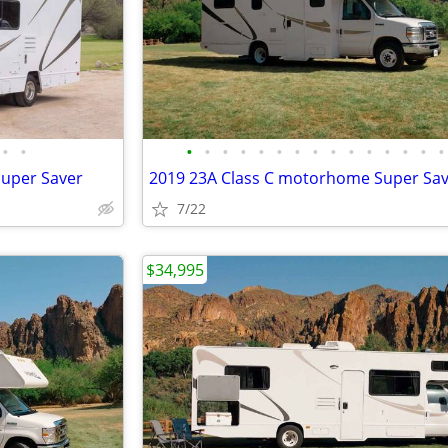
•
•
•
•
•
•
•
•
•
•
•
•
•
•
•
•
•
uper Saver
2019 23A Class C motorhome Super Sa
7/22
$34,995