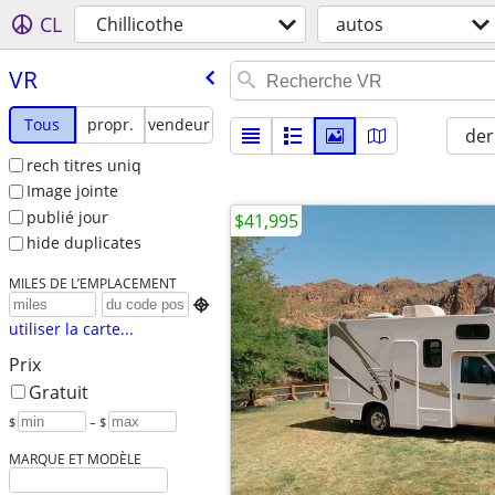
CL
Chillicothe
autos
VR
Tous
propr.
vendeur
der
rech titres uniq
Image jointe
publié jour
$41,995
hide duplicates
MILES DE L’EMPLACEMENT

utiliser la carte...
Prix
Gratuit
$
– $
MARQUE ET MODÈLE