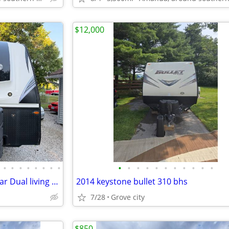
$12,000
•
•
•
•
•
•
•
•
•
•
•
•
•
•
•
•
•
•
•
2017 Jayco Whitehawk/ 33 ft Rear Dual living area 2 slideouts
2014 keystone bullet 310 bhs
7/28
Grove city
$850