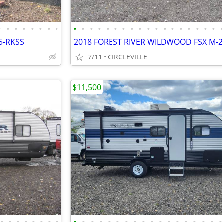
•
•
•
•
•
•
•
•
•
•
•
•
•
•
•
•
•
•
•
•
•
•
•
•
•
•
5-RKSS
2018 FOREST RIVER WILDWOOD FSX M-
7/11
CIRCLEVILLE
$11,500
•
•
•
•
•
•
•
•
•
•
•
•
•
•
•
•
•
•
•
•
•
•
•
•
•