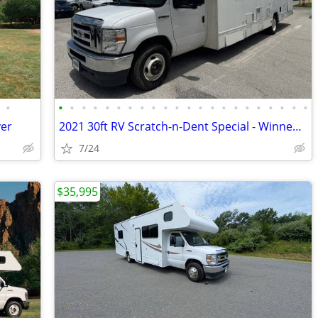
•
•
•
•
•
•
•
•
•
•
•
•
•
•
•
•
•
•
•
•
•
•
•
ver
2021 30ft RV Scratch-n-Dent Special - Winnebago
7/24
$35,995