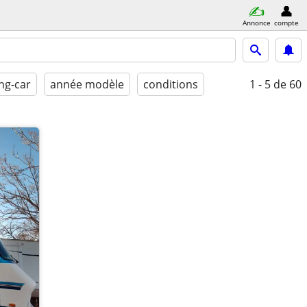
Annonce
compte
ng-car
année modèle
conditions
1 - 5
de 60