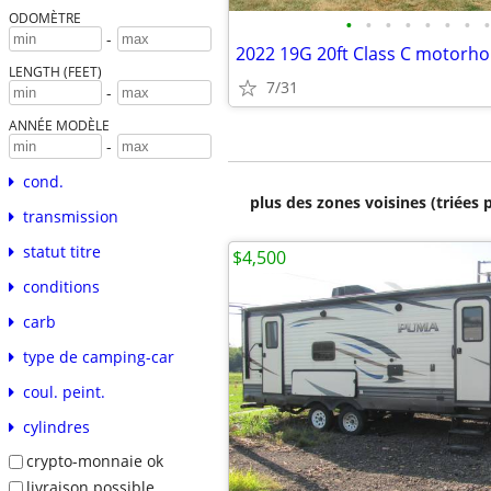
ODOMÈTRE
•
•
•
•
•
•
•
•
-
2022 19G 20ft Class C motorh
LENGTH (FEET)
7/31
-
ANNÉE MODÈLE
-
cond.
plus des zones voisines (triées 
transmission
statut titre
$4,500
conditions
carb
type de camping-car
coul. peint.
cylindres
crypto-monnaie ok
livraison possible