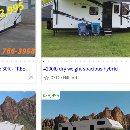
•
•
•
•
•
•
•
•
•
•
•
•
•
•
•
•
•
•
•
•
•
•
•
•
•
•
•
2020 Winnebago Minnie Winnie 30ft - FREE WARRANTY INCLUDED - CALL NOW
4200lb dry weight spacious hybrid
7/12
Hilliard
$28,995