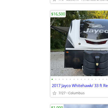
$16,500
•
•
•
•
•
•
•
•
•
•
•
•
•
•
•
•
7/27
Columbus
$1,000