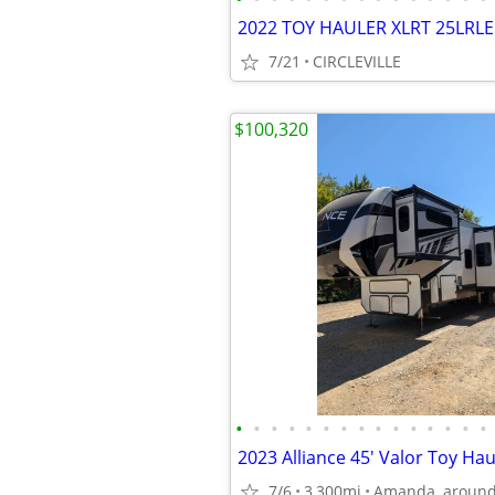
2022 TOY HAULER XLRT 25LRLE
7/21
CIRCLEVILLE
$100,320
•
•
•
•
•
•
•
•
•
•
•
•
•
•
•
2023 Alliance 45' Valor Toy Hau
7/6
3,300mi