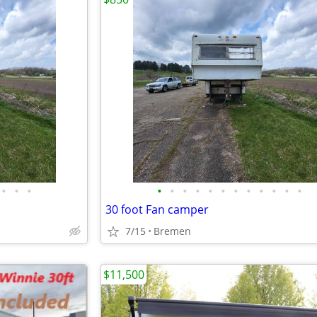
•
•
•
•
•
•
•
•
•
•
•
•
•
•
•
30 foot Fan camper
7/15
Bremen
$11,500