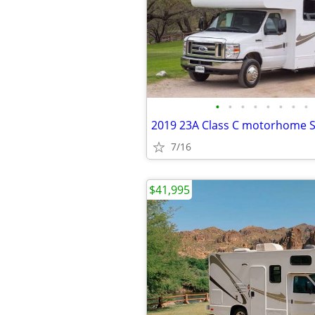
•
•
•
•
•
•
•
•
2019 23A Class C motorhome S
7/16
$41,995