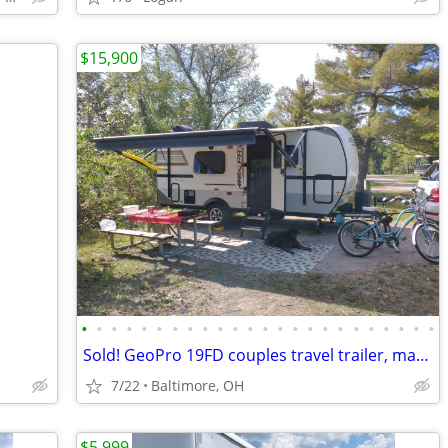
$15,900
•
•
•
•
•
•
•
•
•
•
•
•
•
•
•
•
•
•
•
•
•
•
•
•
Sold! GeoPro 19FD couples travel trailer, many upgrades
7/22
Baltimore, OH
$5,999