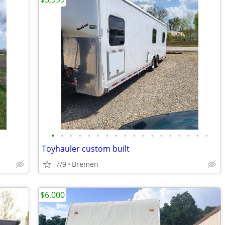
•
•
•
•
•
•
•
•
•
•
•
•
•
•
•
•
•
•
Toyhauler custom built
7/9
Bremen
$6,000