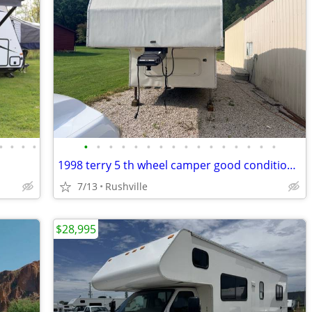
•
•
•
•
•
•
•
•
•
•
•
•
•
•
•
•
•
•
•
•
1998 terry 5 th wheel camper good condition !!! No leaks !!!
7/13
Rushville
$28,995