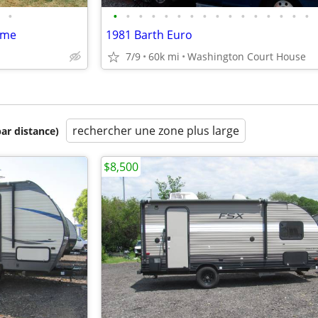
•
•
•
•
•
•
•
•
•
•
•
•
•
•
•
•
•
ome
1981 Barth Euro
7/9
60k mi
Washington Court House
rechercher une zone plus large
par distance)
$8,500