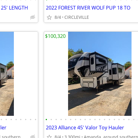
 25' LENGTH
2022 FOREST RIVER WOLF PUP 18 TO
8/4
CIRCLEVILLE
$100,320
•
•
•
•
•
•
•
•
•
•
•
•
•
•
•
•
•
•
•
•
•
•
•
•
•
•
•
ler
2023 Alliance 45' Valor Toy Hauler
Amanda, around southern Oh
8/4
3,300mi