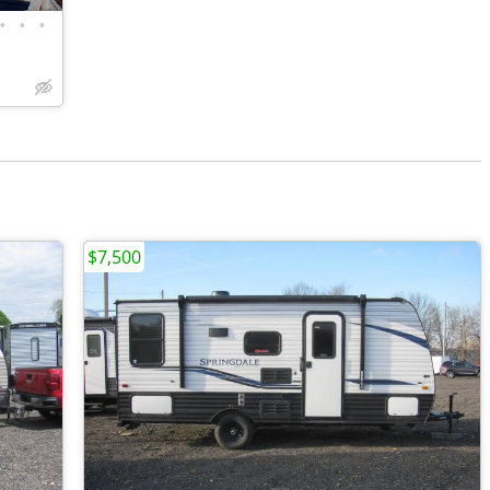
•
•
•
$7,500