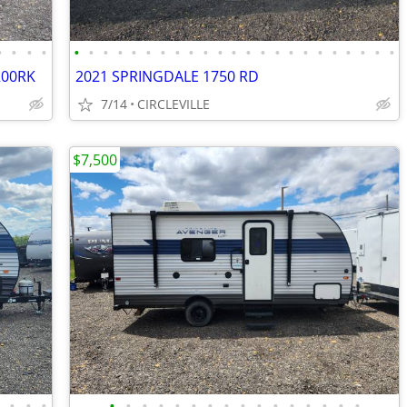
•
•
•
•
•
•
•
•
•
•
•
•
•
•
•
•
•
•
•
•
•
•
•
•
•
•
•
200RK
2021 SPRINGDALE 1750 RD
7/14
CIRCLEVILLE
$7,500
•
•
•
•
•
•
•
•
•
•
•
•
•
•
•
•
•
•
•
•