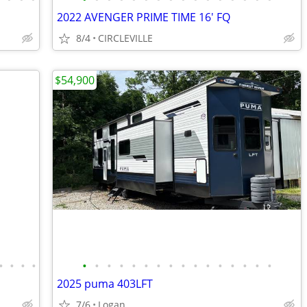
2022 AVENGER PRIME TIME 16' FQ
8/4
CIRCLEVILLE
$54,900
•
•
•
•
•
•
•
•
•
•
•
•
•
•
•
•
•
•
•
•
2025 puma 403LFT
Amanda, around southern Oh
7/6
Logan