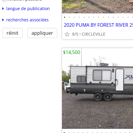
langue de publication
•
•
•
•
•
•
•
•
•
•
•
•
•
•
recherches associées
2020 PUMA BY FOREST RIVER 2
réinit
appliquer
8/5
CIRCLEVILLE
$14,500
•
•
•
•
•
•
•
•
•
•
•
•
•
•
•