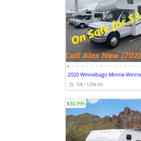
•
•
•
•
•
•
•
•
•
•
•
•
•
•
•
•
7/6
125k mi
$30,995