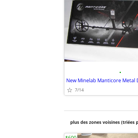
•
New Minelab Manticore Metal 
7/14
plus des zones voisines (triées 
$600