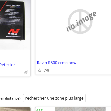
no image
Ravin R500 crossbow
Detector
7/8
rechercher une zone plus large
par distance)
$65