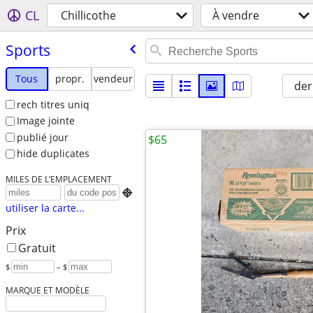
CL
Chillicothe
À vendre
Sports
Tous
propr.
vendeur
der
rech titres uniq
Image jointe
publié jour
$65
hide duplicates
MILES DE L’EMPLACEMENT

utiliser la carte...
Prix
Gratuit
$
– $
MARQUE ET MODÈLE