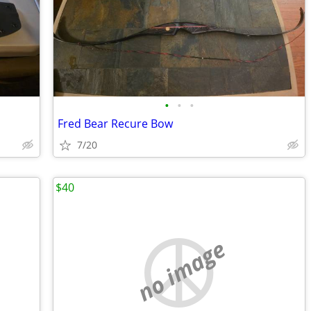
•
•
•
Fred Bear Recure Bow
7/20
$40
no image