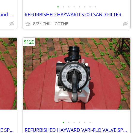
•
•
•
•
•
•
•
•
Excalibur Micro 355 Crossbow w/scope and many accessories
REFURBISHED HAYWARD S200 SAND FILTER
8/2
CHILLICOTHE
$120
•
•
•
•
•
•
REFURBISHED HAYWARD VARI-FLO VALVE SP0710X32 #1
REFURBISHED HAYWARD VARI-FLO VALVE SP0710X32 #2