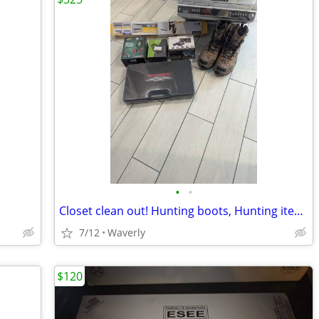
•
•
s
Closet clean out! Hunting boots, Hunting items,electronics, all new!
7/12
Waverly
$120