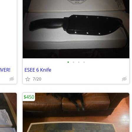
•
•
•
•
IVER!
ESEE 6 Knife
7/20
$450