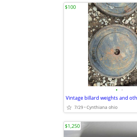
$100
•
•
Vintage billard weights and oth
7/29
Cynthiana ohio
$1,250