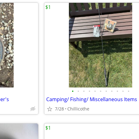
$1
•
•
•
•
•
•
•
•
•
•
•
er's
Camping/ Fishing/ Miscellaneous Items
7/28
Chillicothe
$1