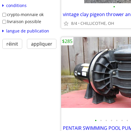
conditions
•
vintage clay pigeon thrower an
crypto-monnaie ok
livraison possible
8/4
CHILLICOTHE, OH
langue de publication
$285
réinit
appliquer
•
•
•
•
•
•
•