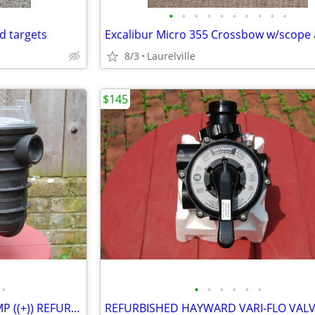
•
•
•
•
•
•
•
•
•
•
d targets
8/3
Laurelville
$145
•
•
•
•
•
•
•
PENTAIR SWIMMING POOL PUMP ((+)) REFURBISHED W / NEW 1 HP MOTOR