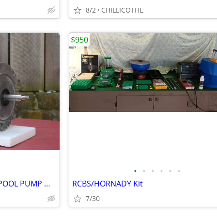
8/2
CHILLICOTHE
$950
•
•
•
•
•
•
A.O. SMITH 3/4 HP SWIMMING POOL PUMP MOTOR
RCBS/HORNADY Kit
7/30