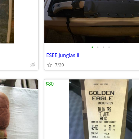
•
•
•
•
ESEE Junglas II
7/20
$80