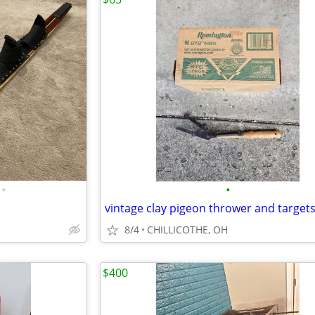
•
•
vintage clay pigeon thrower and target
8/4
CHILLICOTHE, OH
$400