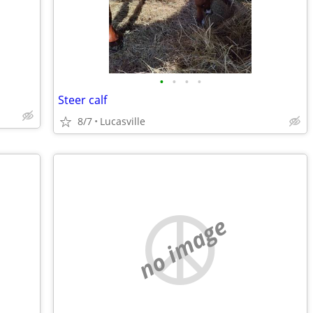
•
•
•
•
Steer calf
8/7
Lucasville
no image