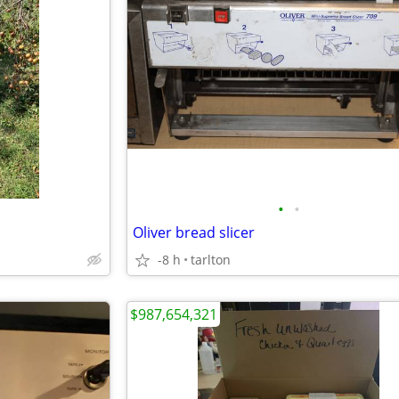
•
•
Oliver bread slicer
-8 h
tarlton
$987,654,321