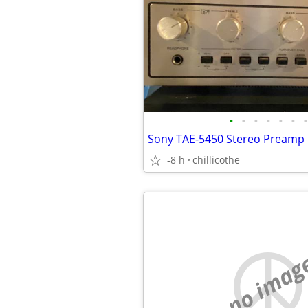
•
•
•
•
•
•
•
Sony TAE-5450 Stereo Preamp
-8 h
chillicothe
no imag