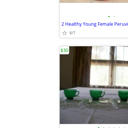
•
•
2 Healthy Young Female Peruvi
8/7
$30
•
•
•
•
•
•