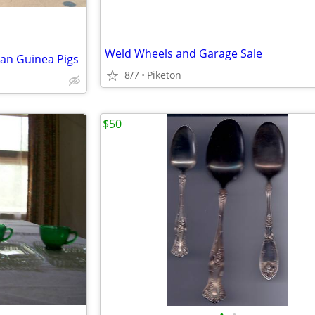
Weld Wheels and Garage Sale
an Guinea Pigs
8/7
Piketon
$50
•
•