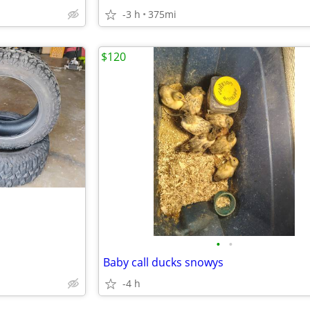
-3 h
375mi
$120
•
•
Baby call ducks snowys
-4 h