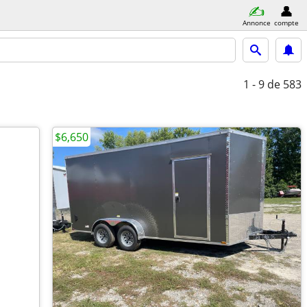
Annonce
compte
1 - 9
de 583
$6,650