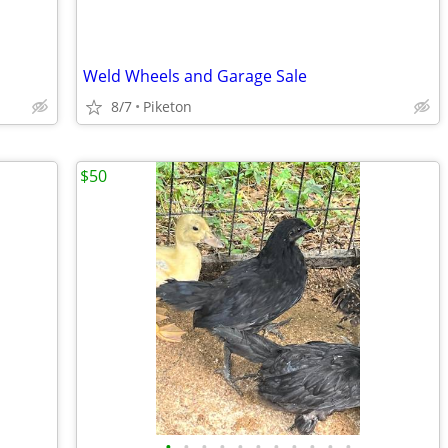
Weld Wheels and Garage Sale
8/7
Piketon
$50
•
•
•
•
•
•
•
•
•
•
•