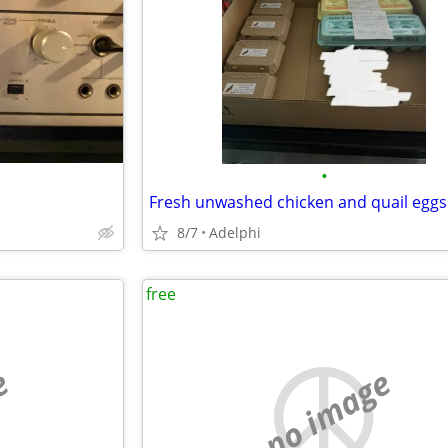
•
Fresh unwashed chicken and quail eggs
8/7
Adelphi
free
e
no image