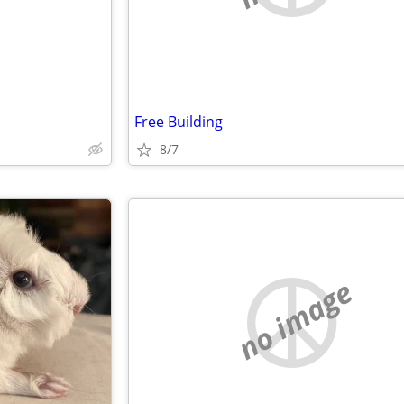
Free Building
8/7
no image