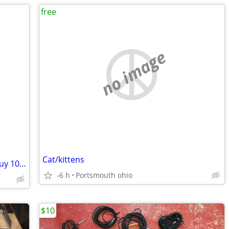
free
no image
Cat/kittens
Spruce, Pine, Green Giant, Fruit Trees Buy 10 Get 5 FREE
-6 h
Portsmouth ohio
$10