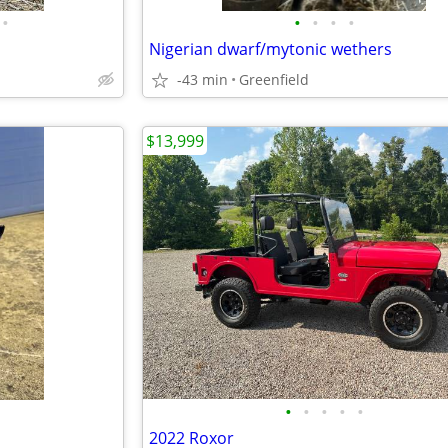
•
•
•
•
•
Nigerian dwarf/mytonic wethers
-43 min
Greenfield
$13,999
•
•
•
•
•
2022 Roxor