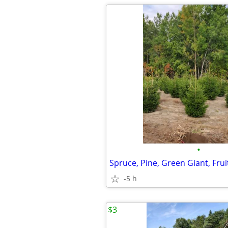
•
-5 h
$3