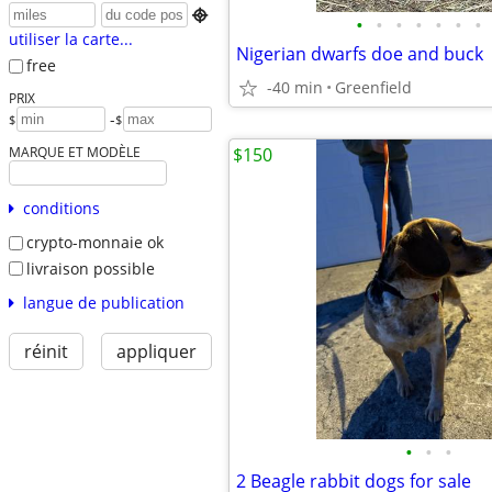

•
•
•
•
•
•
•
utiliser la carte...
Nigerian dwarfs doe and buck
free
-40 min
Greenfield
PRIX
-
$
$
MARQUE ET MODÈLE
$150
conditions
crypto-monnaie ok
livraison possible
langue de publication
réinit
appliquer
•
•
•
2 Beagle rabbit dogs for sale