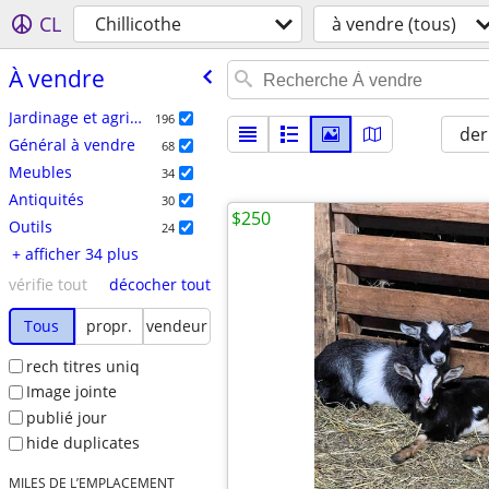
CL
Chillicothe
à vendre (tous)
À vendre
Jardinage et agriculture
196
der
Général à vendre
68
Meubles
34
Antiquités
30
$250
Outils
24
+ afficher 34 plus
vérifie tout
décocher tout
Tous
propr.
vendeur
rech titres uniq
Image jointe
publié jour
hide duplicates
MILES DE L’EMPLACEMENT