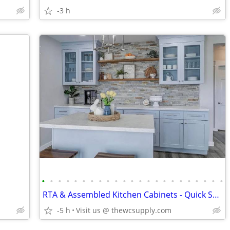
-3 h
•
•
•
•
•
•
•
•
•
•
•
•
•
•
•
•
•
•
•
•
•
•
•
RTA & Assembled Kitchen Cabinets - Quick Ship Options - Shop Online
-5 h
Visit us @ thewcsupply.com