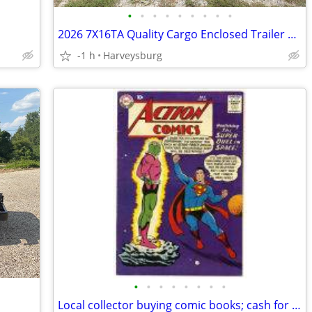
•
•
•
•
•
•
•
•
•
2026 7X16TA Quality Cargo Enclosed Trailer V8618
-1 h
Harveysburg
•
•
•
•
•
•
•
•
Local collector buying comic books; cash for comics in/around (chill)