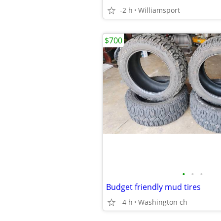
-2 h
Williamsport
$700
•
•
•
Budget friendly mud tires
-4 h
Washington ch