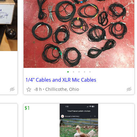
•
•
•
•
•
1/4" Cables and XLR Mic Cables
-8 h
Chillicothe, Ohio
$1