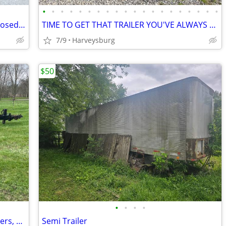
•
•
•
•
•
•
•
•
•
•
•
•
•
•
•
•
•
•
•
•
*SOLD* 2025 7X16TA Quality Cargo Enclosed Trailer V6769 *SOLD*
TIME TO GET THAT TRAILER YOU'VE ALWAYS WANTED!
7/9
Harveysburg
$50
•
•
•
•
Felling Specialty Trailer, Drive over Fenders, Hyd Surge Brakes
Semi Trailer