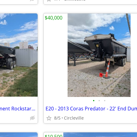
$40,000
•
•
•
32' End Dump Trailer 2023 Clement Rockstar 323 Black (E23)
E20 - 2013 Coras Predator - 22' End D
8/5
Circleville
$10,500