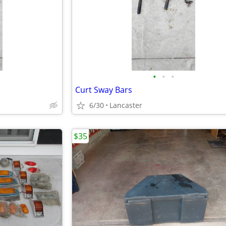
•
•
•
Curt Sway Bars
6/30
Lancaster
$35