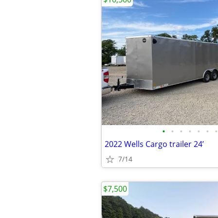
•
•
•
•
•
•
•
2022 Wells Cargo trailer 24’
7/14
$7,500