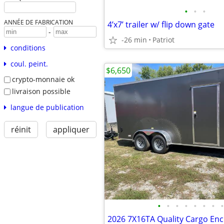
•
•
•
ANNÉE DE FABRICATION
4’x7’ trailer w/ flip down gate
-
-26 min
Patriot
conditions
coul. peint.
$6,650
crypto-monnaie ok
livraison possible
langue de publication
réinit
appliquer
•
•
•
•
•
•
•
•