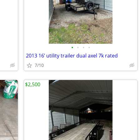
•
•
•
•
2013 16’ utility trailer dual axel 7k rated
7/10
$2,500