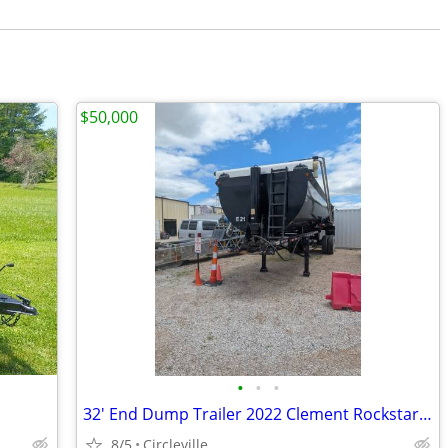
$50,000
•
•
•
32' End Dump Trailer 2022 Clement Rockstar 323 Black (E21)
8/5
Circleville