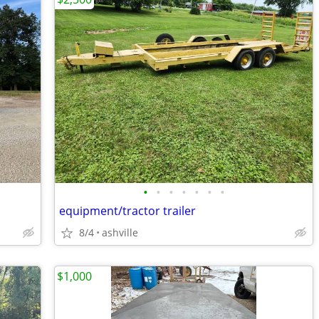
•
•
•
•
•
•
•
equipment/tractor trailer
8/4
ashville
$1,000