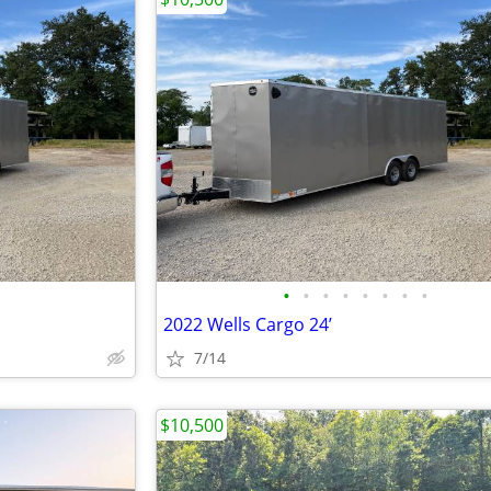
•
•
•
•
•
•
•
•
2022 Wells Cargo 24’
7/14
$10,500