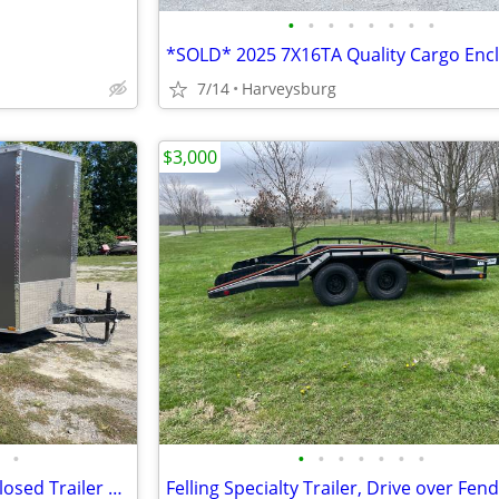
•
•
•
•
•
•
•
•
7/14
Harveysburg
$3,000
•
•
•
•
•
•
•
•
2026 7X16TA Quality Cargo Enclosed Trailer V8618