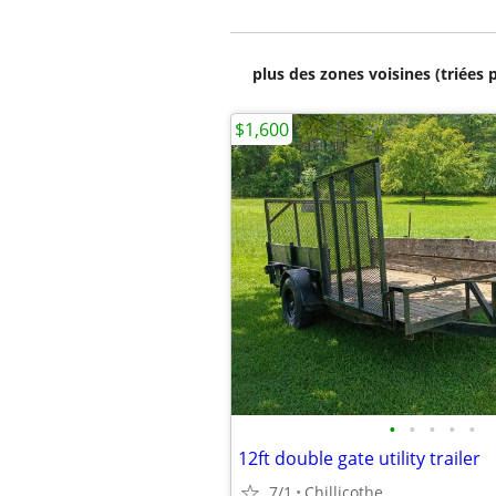
plus des zones voisines (triées 
$1,600
•
•
•
•
•
12ft double gate utility trailer
7/1
Chillicothe