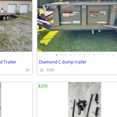
•
•
•
•
•
•
•
•
•
•
•
•
•
 Trailer
Diamond C dump trailer
7/29
$200