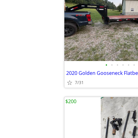
•
•
•
•
•
•
2020 Golden Gooseneck Flatbed
7/31
$200