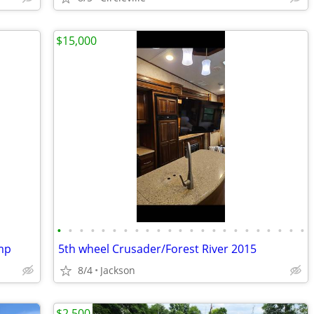
$15,000
•
•
•
•
•
•
•
•
•
•
•
•
•
•
•
•
•
•
•
•
•
•
•
ump
5th wheel Crusader/Forest River 2015
8/4
Jackson
$2,500