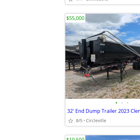
$55,000
•
•
•
8/5
Circleville
$10,500