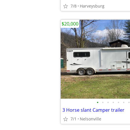
7/8
Harveysburg
$20,000
•
•
•
•
•
•
•
3 Horse slant Camper trailer
7/1
Nelsonville