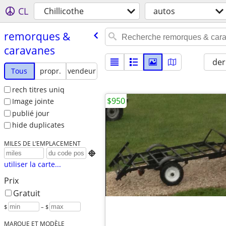
CL
Chillicothe
autos
remorques &
caravanes
der
Tous
propr.
vendeur
rech titres uniq
$950
Image jointe
publié jour
hide duplicates
MILES DE L’EMPLACEMENT

utiliser la carte...
Prix
Gratuit
$
– $
MARQUE ET MODÈLE