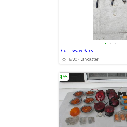
•
•
•
Curt Sway Bars
6/30
Lancaster
$65