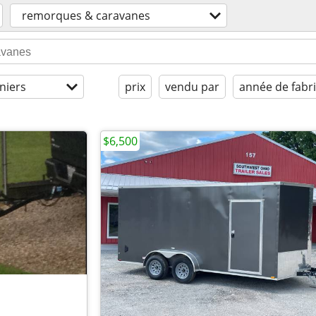
remorques & caravanes
niers
prix
vendu par
année de fabr
$6,500